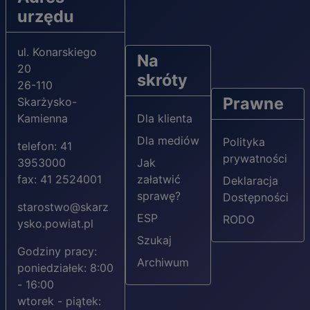
urzędu
ul. Konarskiego
Na
20
skróty
26-110
Prawne
Skarżysko-
Kamienna
Dla klienta
Dla mediów
Polityka
telefon: 41
prywatności
3953000
Jak
fax: 41 2524001
załatwić
Deklaracja
sprawę?
Dostępności
starostwo@skarz
ESP
RODO
ysko.powiat.pl
Szukaj
Godziny pracy:
Archiwum
poniedziałek: 8:00
- 16:00
wtorek - piątek: