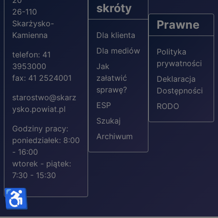
20
skróty
26-110
Prawne
Skarżysko-
Kamienna
Dla klienta
Dla mediów
Polityka
telefon: 41
prywatności
3953000
Jak
fax: 41 2524001
załatwić
Deklaracja
sprawę?
Dostępności
starostwo@skarz
ESP
RODO
ysko.powiat.pl
Szukaj
Godziny pracy:
Archiwum
poniedziałek: 8:00
- 16:00
wtorek - piątek:
7:30 - 15:30
♿