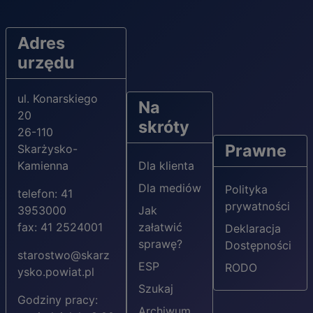
Adres
urzędu
ul. Konarskiego
Na
20
skróty
26-110
Prawne
Skarżysko-
Kamienna
Dla klienta
Dla mediów
Polityka
telefon: 41
prywatności
3953000
Jak
fax: 41 2524001
załatwić
Deklaracja
sprawę?
Dostępności
starostwo@skarz
ESP
RODO
ysko.powiat.pl
Szukaj
Godziny pracy:
Archiwum