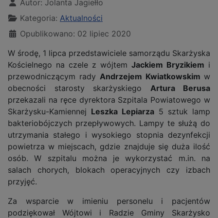
Autor:
Jolanta Jagiełło
Kategoria:
Aktualności
Opublikowano: 02 lipiec 2020
W środę, 1 lipca przedstawiciele samorządu Skarżyska
Kościelnego na czele z wójtem
Jackiem Bryzikiem
i
przewodniczącym rady
A
ndrzejem Kwiatkowskim
w
obecności starosty skarżyskiego
Artura Berusa
przekazali na ręce dyrektora Szpitala Powiatowego w
Skarżysku-Kamiennej
Leszka Lepiarza
5 sztuk lamp
bakteriobójczych przepływowych. Lampy te służą do
utrzymania stałego i wysokiego stopnia dezynfekcji
powietrza w miejscach, gdzie znajduje się duża ilość
osób. W szpitalu można je wykorzystać m.in. na
salach chorych, blokach operacyjnych czy izbach
przyjęć.
Za wsparcie w imieniu personelu i pacjentów
podziękował Wójtowi i Radzie Gminy Skarżysko