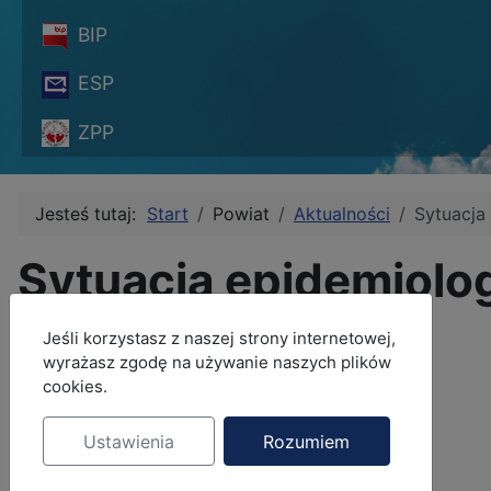
BIP
ESP
ZPP
Jesteś tutaj:
Start
Powiat
Aktualności
Sytuacja
Sytuacja epidemiolo
dzień 15.05.2020)
MOD_JBCOOKIES_LANG_HEADER_DEFAULT
Jeśli korzystasz z naszej strony internetowej,
wyrażasz zgodę na używanie naszych plików
Szczegóły
cookies.
Autor:
Jolanta Jagiełło
Ustawienia
Rozumiem
Kategoria:
Aktualności
Opublikowano: 15 maj 2020