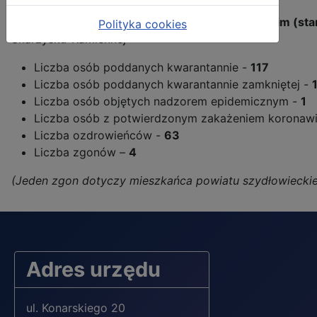
Sytuacja epidemiologiczna w powiecie skarżyskim (sta
Polityka cookies
Skarżysku-Kamiennej
Liczba osób poddanych kwarantannie -
117
Liczba osób poddanych kwarantannie zamkniętej -
Liczba osób objętych nadzorem epidemicznym -
1
Liczba osób z potwierdzonym zakażeniem korona
Liczba ozdrowieńców -
63
Liczba zgonów –
4
(Jeden zgon dotyczy mieszkańca powiatu szydłowieckie
Adres urzędu
ul. Konarskiego 20