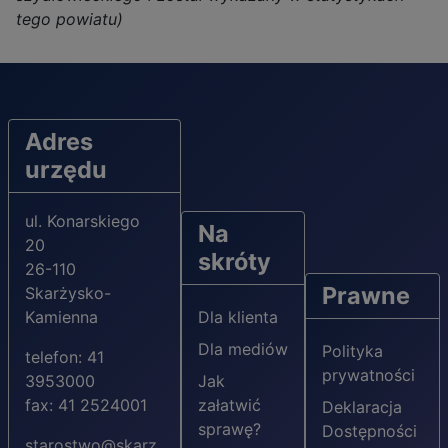
tego powiatu)
Adres
urzędu
ul. Konarskiego
Na
20
skróty
26-110
Prawne
Skarżysko-
Kamienna
Dla klienta
Dla mediów
Polityka
telefon: 41
prywatności
3953000
Jak
fax: 41 2524001
załatwić
Deklaracja
sprawę?
Dostępności
starostwo@skarz