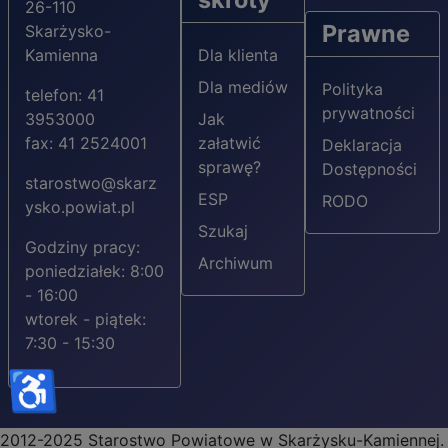
26-110
Prawne
Skarżysko-
Kamienna
Dla klienta
Dla mediów
Polityka
telefon: 41
prywatności
3953000
Jak
fax: 41 2524001
załatwić
Deklaracja
sprawę?
Dostępności
starostwo@skarz
ESP
RODO
ysko.powiat.pl
Szukaj
Godziny pracy:
Archiwum
poniedziałek: 8:00
- 16:00
wtorek - piątek:
7:30 - 15:30
♿
2012-2025 Starostwo Powiatowe w Skarżysku-Kamiennej.