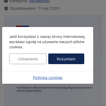
Kategoria:
Aktualności
Opublikowano: 11 maj 2020
MOD_JBCOOKIES_LANG_HEADER_DEFAULT
Jeśli korzystasz z naszej strony internetowej,
wyrażasz zgodę na używanie naszych plików
cookies.
Ustawienia
Rozumiem
Polityka cookies