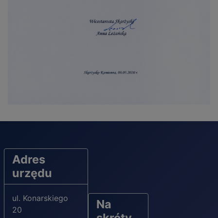
Adres
urzędu
ul. Konarskiego
Na
20
skróty