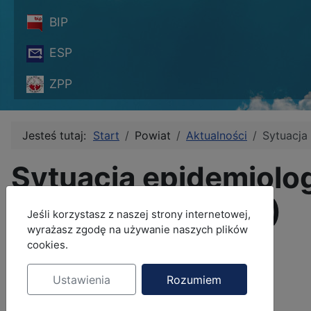
BIP
ESP
ZPP
Jesteś tutaj:
Start
Powiat
Aktualności
Sytuacja
Sytuacja epidemiolo
dzień 04.05.2020)
MOD_JBCOOKIES_LANG_HEADER_DEFAULT
Jeśli korzystasz z naszej strony internetowej,
wyrażasz zgodę na używanie naszych plików
Szczegóły
cookies.
Autor:
Jolanta Jagiełło
Ustawienia
Rozumiem
Kategoria:
Aktualności
Opublikowano: 04 maj 2020