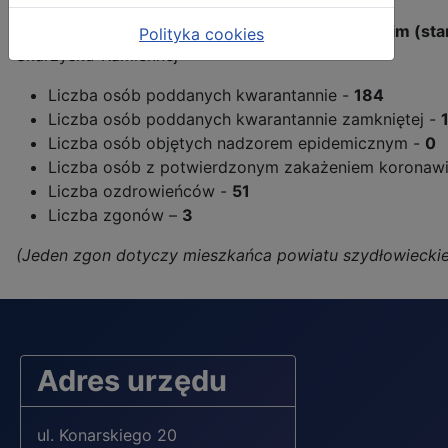
Sytuacja epidemiologiczna w powiecie skarżyskim (sta
Polityka cookies
Skarżysku-Kamiennej
Liczba osób poddanych kwarantannie -
184
Liczba osób poddanych kwarantannie zamkniętej -
Liczba osób objętych nadzorem epidemicznym -
0
Liczba osób z potwierdzonym zakażeniem korona
Liczba ozdrowieńców -
51
Liczba zgonów –
3
(Jeden zgon dotyczy mieszkańca powiatu szydłowieckie
Adres urzędu
ul. Konarskiego 20