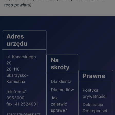
tego powiatu)
Adres
urzędu
ul. Konarskiego
Na
20
skróty
26-110
Prawne
Skarżysko-
Kamienna
Dla klienta
Dla mediów
Polityka
telefon: 41
prywatności
3953000
Jak
fax: 41 2524001
załatwić
Deklaracja
sprawę?
Dostępności
starostwo@skarz