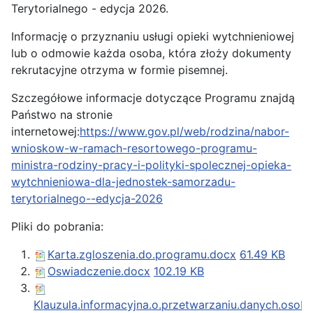
Terytorialnego - edycja 2026.
Informację o przyznaniu usługi opieki wytchnieniowej
lub o odmowie każda osoba, która złoży dokumenty
rekrutacyjne otrzyma w formie pisemnej.
Szczegółowe informacje dotyczące Programu znajdą
Państwo na stronie
internetowej:
https://www.gov.pl/web/rodzina/nabor-
wnioskow-w-ramach-resortowego-programu-
ministra-rodziny-pracy-i-polityki-spolecznej-opieka-
wytchnieniowa-dla-jednostek-samorzadu-
terytorialnego--edycja-2026
Pliki do pobrania:
Karta.zgloszenia.do.programu.docx
61.49 KB
Oswiadczenie.docx
102.19 KB
Klauzula.informacyjna.o.przetwarzaniu.danych.osob