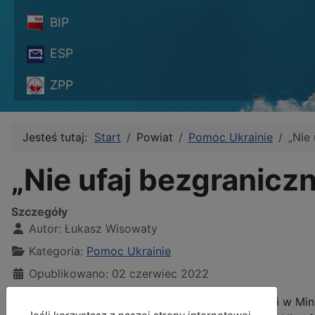
BIP
ESP
ZPP
Jesteś tutaj:
Start
Powiat
Pomoc Ukrainie
„Nie 
„Nie ufaj bezgraniczn
Szczegóły
Autor:
Łukasz Wisowaty
Kategoria:
Pomoc Ukrainie
Opublikowano: 02 czerwiec 2022
Departament Spraw Międzynarodowych i Migracji w Minis