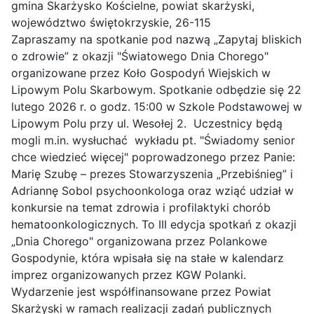
gmina Skarżysko Kościelne, powiat skarżyski,
województwo świętokrzyskie, 26-115
Zapraszamy na spotkanie pod nazwą „Zapytaj bliskich
o zdrowie” z okazji "Światowego Dnia Chorego"
organizowane przez Koło Gospodyń Wiejskich w
Lipowym Polu Skarbowym. Spotkanie odbędzie się 22
lutego 2026 r. o godz. 15:00 w Szkole Podstawowej w
Lipowym Polu przy ul. Wesołej 2. Uczestnicy będą
mogli m.in. wysłuchać wykładu pt. "Świadomy senior
chce wiedzieć więcej" poprowadzonego przez Panie:
Marię Szubę – prezes Stowarzyszenia „Przebiśnieg” i
Adriannę Sobol psychoonkologa oraz wziąć udział w
konkursie na temat zdrowia i profilaktyki chorób
hematoonkologicznych. To III edycja spotkań z okazji
„Dnia Chorego" organizowana przez Polankowe
Gospodynie, która wpisała się na stałe w kalendarz
imprez organizowanych przez KGW Polanki.
Wydarzenie jest współfinansowane przez Powiat
Skarżyski w ramach realizacji zadań publicznych