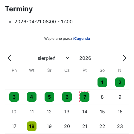
Terminy
2026-04-21
08:00 - 17:00
Wspierane przez
iCagenda
Rok
Miesiąc
Poprzednia - Miesiąc
Nast
Pn
Wt
Śr
Cz
Pt
So
N
One event
One even
1
2
One event
One event
One event
One event
One event
3
4
5
6
7
8
9
10
11
12
13
14
15
16
One event
17
18
19
20
21
22
23