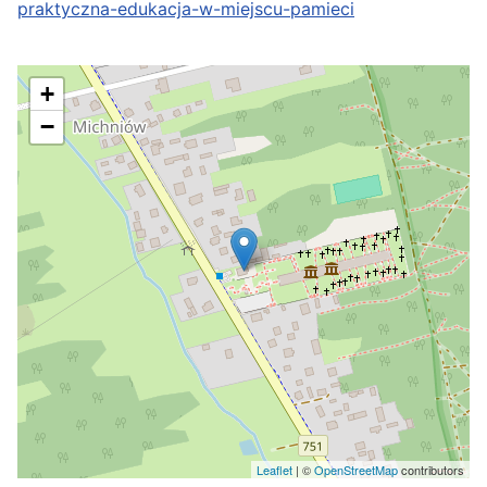
praktyczna-edukacja-w-miejscu-pamieci
+
−
Leaflet
| ©
OpenStreetMap
contributors