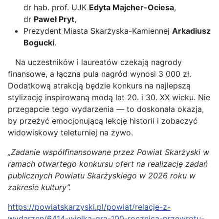
dr hab. prof. UJK
Edyta Majcher-Ociesa
,
dr
Paweł Pryt
,
Prezydent Miasta Skarżyska-Kamiennej
Arkadiusz
Bogucki
.
Na uczestników i laureatów czekają nagrody
finansowe, a łączna pula nagród wynosi 3 000 zł.
Dodatkową atrakcją będzie konkurs na najlepszą
stylizację inspirowaną modą lat 20. i 30. XX wieku. Nie
przegapcie tego wydarzenia — to doskonała okazja,
by przeżyć emocjonującą lekcję historii i zobaczyć
widowiskowy teleturniej na żywo.
„Zadanie współfinansowane przez Powiat Skarżyski w
ramach otwartego konkursu ofert na realizację zadań
publicznych Powiatu Skarżyskiego w 2026 roku w
zakresie kultury”.
https://powiatskarzyski.pl/powiat/relacje-z-
wydarzen/6414-wielka-gra-100-rocznica-przewrotu-