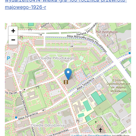
majowego-1926-r
+
−
Leaflet
| ©
OpenStreetMap
contributors