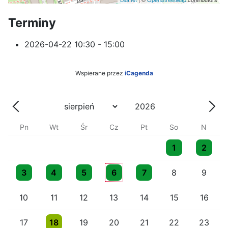
Terminy
2026-04-22
10:30 - 15:00
Wspierane przez
iCagenda
Rok
Miesiąc
Poprzednia - Miesiąc
Nast
Pn
Wt
Śr
Cz
Pt
So
N
One event
One even
1
2
One event
One event
One event
One event
One event
3
4
5
6
7
8
9
10
11
12
13
14
15
16
One event
17
18
19
20
21
22
23