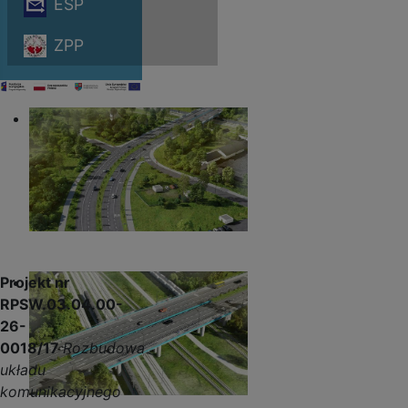
ESP
ZPP
Projekt nr
RPSW.03.04.00-
26-
0018/17
Rozbudowa
układu
komunikacyjnego