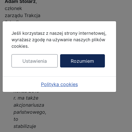
Adam Stolarz
,
członek
zarządu Trakcja
S.A., firma
będzie
MOD_JBCOOKIES_LANG_HEADER_DEFAULT
Jeśli korzystasz z naszej strony internetowej,
prowadzić
wyrażasz zgodę na używanie naszych plików
nadzór nad
cookies.
sprawnością i
dynamiką
Ustawienia
Rozumiem
procesu
inwestycyjnego.
-
Trakcja od
Polityka cookies
końca 2019
r. ma także
akcjonariusza
państwowego,
to
stabilizuje