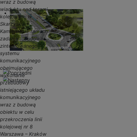
wraz z budową
wiaduktu nad torami
kolejowymi w
Skarżysku-
Kamiennej w ramach
zadania : „Budowa
zintegrowanego
systemu
komunikacyjnego
obejmującego
wykonanie
przebudowy
istniejącego układu
komunikacyjnego
wraz z budową
obiektu w celu
przekroczenia linii
kolejowej nr 8
Warszawa – Kraków