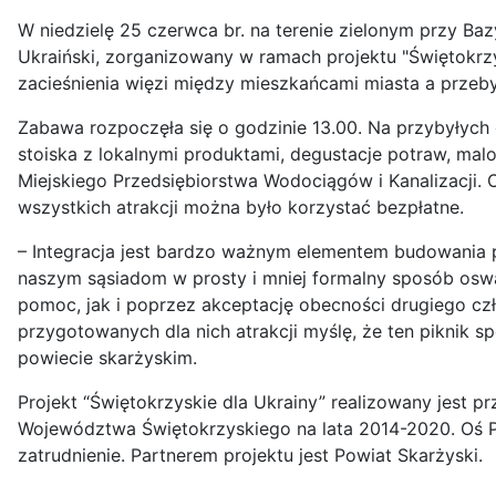
W niedzielę 25 czerwca br. na terenie zielonym przy Ba
Ukraiński, zorganizowany w ramach projektu "Świętokrzys
zacieśnienia więzi między mieszkańcami miasta a przeb
Zabawa rozpoczęła się o godzinie 13.00. Na przybyłych c
stoiska z lokalnymi produktami, degustacje potraw, malow
Miejskiego Przedsiębiorstwa Wodociągów i Kanalizacji.
wszystkich atrakcji można było korzystać bezpłatne.
– Integracja jest bardzo ważnym elementem budowania 
naszym sąsiadom w prosty i mniej formalny sposób osw
pomoc, jak i poprzez akceptację obecności drugiego cz
przygotowanych dla nich atrakcji myślę, że ten piknik sp
powiecie skarżyskim.
Projekt “Świętokrzyskie dla Ukrainy” realizowany jes
Województwa Świętokrzyskiego na lata 2014-2020. Oś Pr
zatrudnienie. Partnerem projektu jest Powiat Skarżyski.