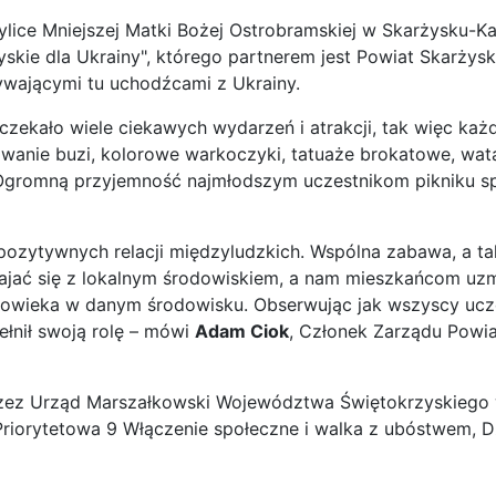
zylice Mniejszej Matki Bożej Ostrobramskiej w Skarżysku-K
kie dla Ukrainy", którego partnerem jest Powiat Skarżyski.
ywającymi tu uchodźcami z Ukrainy.
zekało wiele ciekawych wydarzeń i atrakcji, tak więc każdy
anie buzi, kolorowe warkoczyki, tatuaże brokatowe, wata cu
 Ogromną przyjemność najmłodszym uczestnikom pikniku sp
pozytywnych relacji międzyludzkich. Wspólna zabawa, a t
ajać się z lokalnym środowiskiem, a nam mieszkańcom uz
łowieka w danym środowisku. Obserwując jak wszyscy uczes
ełnił swoją rolę – mówi
Adam Ciok
, Członek Zarządu Powiat
t przez Urząd Marszałkowski Województwa Świętokrzyskie
iorytetowa 9 Włączenie społeczne i walka z ubóstwem, Dzi