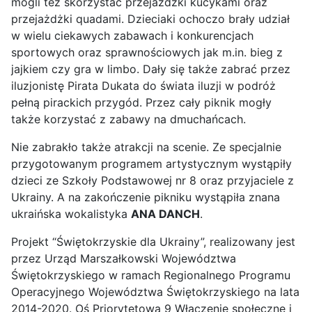
mogli też skorzystać przejażdżki kucykami oraz
przejażdżki quadami. Dzieciaki ochoczo brały udział
w wielu ciekawych zabawach i konkurencjach
sportowych oraz sprawnościowych jak m.in. bieg z
jajkiem czy gra w limbo. Dały się także zabrać przez
iluzjonistę Pirata Dukata do świata iluzji w podróż
pełną pirackich przygód. Przez cały piknik mogły
także korzystać z zabawy na dmuchańcach.
Nie zabrakło także atrakcji na scenie. Ze specjalnie
przygotowanym programem artystycznym wystąpiły
dzieci ze Szkoły Podstawowej nr 8 oraz przyjaciele z
Ukrainy. A na zakończenie pikniku wystąpiła znana
ukraińska wokalistyka
ANA DANCH
.
Projekt “Świętokrzyskie dla Ukrainy”, realizowany jest
przez Urząd Marszałkowski Województwa
Świętokrzyskiego w ramach Regionalnego Programu
Operacyjnego Województwa Świętokrzyskiego na lata
2014-2020. Oś Priorytetowa 9 Włączenie społeczne i