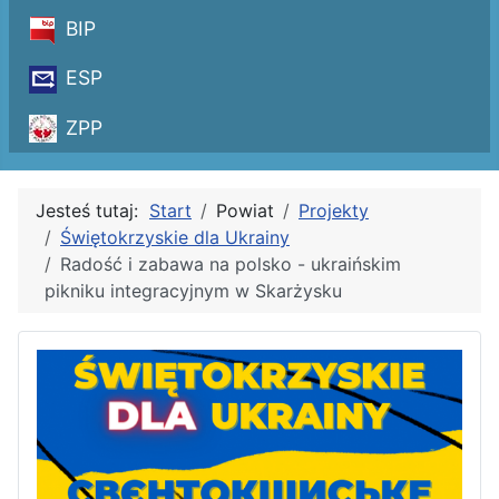
BIP
ESP
ZPP
Jesteś tutaj:
Start
Powiat
Projekty
Świętokrzyskie dla Ukrainy
Radość i zabawa na polsko - ukraińskim
pikniku integracyjnym w Skarżysku