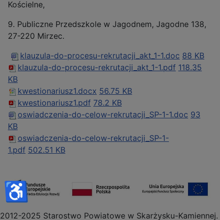
Kościelne,
9. Publiczne Przedszkole w Jagodnem, Jagodne 138,
27-220 Mirzec.
klauzula-do-procesu-rekrutacji_akt_1-1.doc
88 KB
klauzula-do-procesu-rekrutacji_akt_1-1.pdf
118.35
KB
kwestionariusz1.docx
56.75 KB
kwestionariusz1.pdf
78.2 KB
oswiadczenia-do-celow-rekrutacji_SP-1-1.doc
93
KB
oswiadczenia-do-celow-rekrutacji_SP-1-
1.pdf
502.51 KB
♿
2012-2025 Starostwo Powiatowe w Skarżysku-Kamiennej.