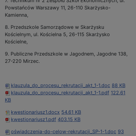
7. Technikum nr 2 Zespołu Szkół Ekonomicznych, ul.
Powstańców Warszawy 11, 26-110 Skarżysko-
Kamienna,
8. Przedszkole Samorządowe w Skarżysku
Kościelnym, ul. Kościelna 5, 26-115 Skarżysko
Kościelne,
9. Publiczne Przedszkole w Jagodnem, Jagodne 138,
27-220 Mirzec.
klauzula_do_procesu_rekrutacji_akt_1-1.doc
88 KB
klauzula_do_procesu_rekrutacji_akt_1-1.pdf
122.61
KB
kwestionariusz1.docx
54.61 KB
kwestionariusz1.pdf
403.15 KB
oświadczenia-do-celow-rekrutacji_SP-1-1.doc
93