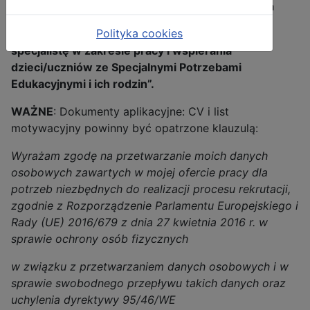
ul. Konarskiego 20, 26-110 Skarżysko-Kamienna
Polityka cookies
w zaklejonej kopercie z dopiskiem: "Nabór na
specjalistę w zakresie pracy i wspierania
dzieci/uczniów ze Specjalnymi Potrzebami
Edukacyjnymi i ich rodzin”.
WAŻNE
: Dokumenty aplikacyjne: CV i list
motywacyjny powinny być opatrzone klauzulą:
Wyrażam zgodę na przetwarzanie moich danych
osobowych zawartych w mojej ofercie pracy dla
potrzeb niezbędnych do realizacji procesu rekrutacji,
zgodnie z Rozporządzenie Parlamentu Europejskiego i
Rady (UE) 2016/679 z dnia 27 kwietnia 2016 r. w
sprawie ochrony osób fizycznych
w związku z przetwarzaniem danych osobowych i w
sprawie swobodnego przepływu takich danych oraz
uchylenia dyrektywy 95/46/WE