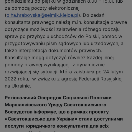
poniedziałku do piątku w godzinach 8.00 – 15.00 lub
za pomocą poczty elektronicznej
(
olha.hrabovska@sejmik.kielce.pl
). Do zadań
konsultanta prawnego należą m.in. konsultacje prawne
dotyczące możliwości załatwienia różnego rodzaju
spraw po przybyciu uchodźców do Polski, pomoc w
przygotowywaniu pism sądowych lub urzędowych, a
także interpretacja dokumentów prawnych.
Konsultacje mogą dotyczyć również każdej innej
pomocy prawnej wynikającej z dynamicznie
rozwijającej się sytuacji, która zaistniała po 24 lutym
2022 roku, w związku z agresją Federacji Rosyjskiej
na Ukrainie.
Регіональний Осередок Соціальної Політики
Маршалківського Уряду Свєнтокшиського
Воєвудства інформує, що в рамках проекту
«Свєнтокшиське для України» стали доступними
послуги юридичного консультанта для всіх