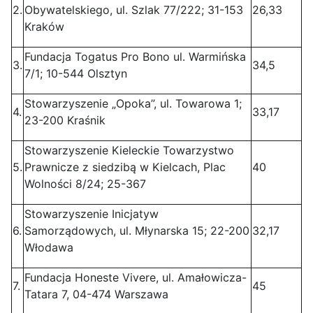
2.
Obywatelskiego, ul. Szlak 77/222; 31-153
26,33
Kraków
Fundacja Togatus Pro Bono ul. Warmińska
3.
34,5
7/1; 10-544 Olsztyn
Stowarzyszenie „Opoka”, ul. Towarowa 1;
4.
33,17
23-200 Kraśnik
Stowarzyszenie Kieleckie Towarzystwo
5.
Prawnicze z siedzibą w Kielcach, Plac
40
Wolności 8/24; 25-367
Stowarzyszenie Inicjatyw
6.
Samorządowych, ul. Młynarska 15; 22-200
32,17
Włodawa
Fundacja Honeste Vivere, ul. Amałowicza-
7.
45
Tatara 7, 04-474 Warszawa